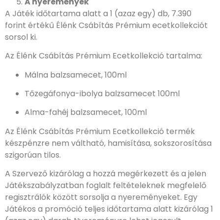
A nyeremények
A Játék időtartama alatt a 1 (azaz egy) db, 7.390
forint értékű Élénk Csábítás Prémium ecetkollekciót
sorsol ki.
Az Élénk Csábítás Prémium Ecetkollekció tartalma:
Málna balzsamecet, 100ml
Tőzegáfonya-ibolya balzsamecet 100ml
Alma-fahéj balzsamecet, 100ml
Az Élénk Csábítás Prémium Ecetkollekció termék
készpénzre nem váltható
, hamisítása, sokszorosítása
szigorúan tilos.
A Szervező kizárólag a hozzá megérkezett és a jelen
Játékszabályzatban foglalt feltételeknek megfelelő
regisztrálók között sorsolja a nyereményeket. Egy
Játékos a promóció teljes időtartama alatt kizárólag 1