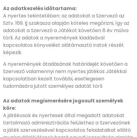
Az adatkezelés időtartama:
A nyertes tekintetében: az adatokat a Szervező az
Sztv. 169. § szakasza alapján köteles megőrizni, így az
adatokat a Szervező a Játékot követően 8 év múlva
törli. Az adatok a nyeremények kiadásával
kapcsolatos könyvelést alátámasztó iratok részét
képezik.
A nyeremények átadásának határidejét követően a
Szervező valamennyi nem nyertes játékos Játékkal
kapcsolatban kezelt további, esetlegesen
tudomására jutott személyes adatát törli.
Az adatok megismerésére jogosult személyek
köre:
A játékosok és nyertesek által megadott adatokat
tartalmazó adminisztrációs felülethez a Szervezőnek
a játék szervezésével kapcsolatos feladataikat ellátó