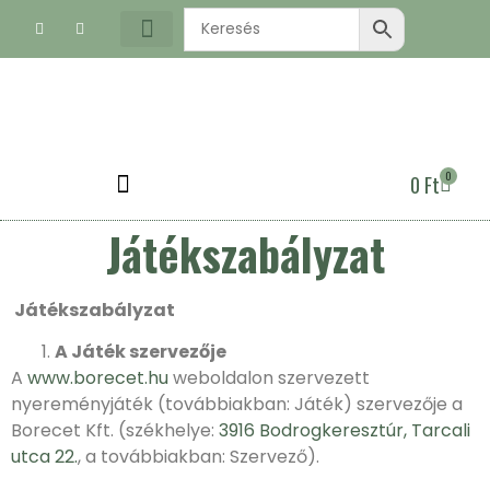
Ecetmúzeum kóstolással
Partnereket keresünk
0
0
Ft
Játékszabályzat
Játékszabályzat
A Játék szervezője
A
www.borecet.hu
weboldalon szervezett
nyereményjáték (továbbiakban: Játék) szervezője a
Borecet Kft. (székhelye:
3916 Bodrogkeresztúr, Tarcali
utca 22.
, a továbbiakban: Szervező).