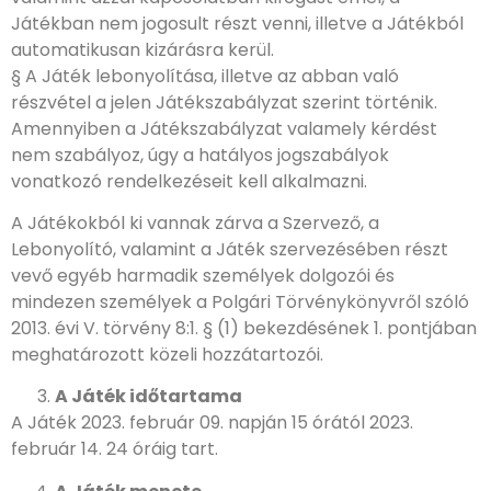
Játékban nem jogosult részt venni, illetve a Játékból
automatikusan kizárásra kerül.
§ A Játék lebonyolítása, illetve az abban való
részvétel a jelen Játékszabályzat szerint történik.
Amennyiben a Játékszabályzat valamely kérdést
nem szabályoz, úgy a hatályos jogszabályok
vonatkozó rendelkezéseit kell alkalmazni.
A Játékokból ki vannak zárva a Szervező, a
Lebonyolító, valamint a Játék szervezésében részt
vevő egyéb harmadik személyek dolgozói és
mindezen személyek a Polgári Törvénykönyvről szóló
2013. évi V. törvény 8:1. § (1) bekezdésének 1. pontjában
meghatározott közeli hozzátartozói.
A Játék időtartama
A Játék 2023. február 09. napján 15 órától 2023.
február 14. 24 óráig tart.