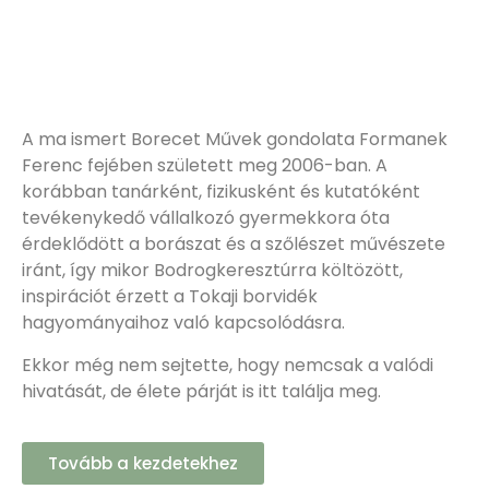
A ma ismert Borecet Művek gondolata Formanek
Ferenc fejében született meg 2006-ban. A
korábban tanárként, fizikusként és kutatóként
tevékenykedő vállalkozó gyermekkora óta
érdeklődött a borászat és a szőlészet művészete
iránt, így mikor Bodrogkeresztúrra költözött,
inspirációt érzett a Tokaji borvidék
hagyományaihoz való kapcsolódásra.
Ekkor még nem sejtette, hogy nemcsak a valódi
hivatását, de élete párját is itt találja meg.
Tovább a kezdetekhez