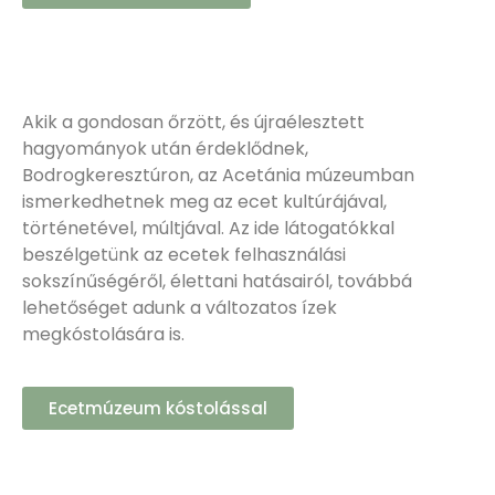
Akik a gondosan őrzött, és újraélesztett
hagyományok után érdeklődnek,
Bodrogkeresztúron, az Acetánia múzeumban
ismerkedhetnek meg az ecet kultúrájával,
történetével, múltjával. Az ide látogatókkal
beszélgetünk az ecetek felhasználási
sokszínűségéről, élettani hatásairól, továbbá
lehetőséget adunk a változatos ízek
megkóstolására is.
Ecetmúzeum kóstolással