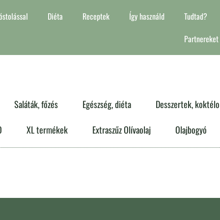
stolással
Diéta
Receptek
Így használd
Tudtad?
Partnereket
Saláták, főzés
Egészség, diéta
Desszertek, koktélo
O
XL termékek
Extraszűz Olívaolaj
Olajbogyó