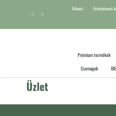
Fiókom
Ecetmúzeum kó
Prémium termékek
Csomagok
BI
Üzlet