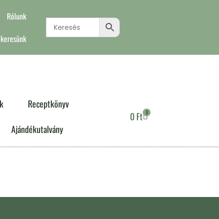
Rólunk
 keresünk
k
Receptkönyv
0
0
Ft
Ajándékutalvány