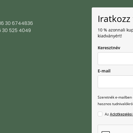
Iratkozz 
+36 30 6744836
6 30 525 4049
10 % azonnali kup
kiadványért!
Keresztnév
E-mail
Szeretnék e-mailben é
hasznos tudnivalókról
Az
Adatkezelési