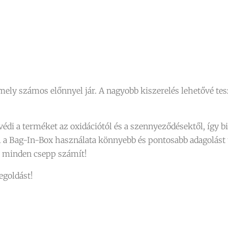
ely számos előnnyel jár. A nagyobb kiszerelés lehetővé tes
di a terméket az oxidációtól és a szennyeződésektől, így b
l a Bag-In-Box használata könnyebb és pontosabb adagolást 
en minden csepp számít!
egoldást!