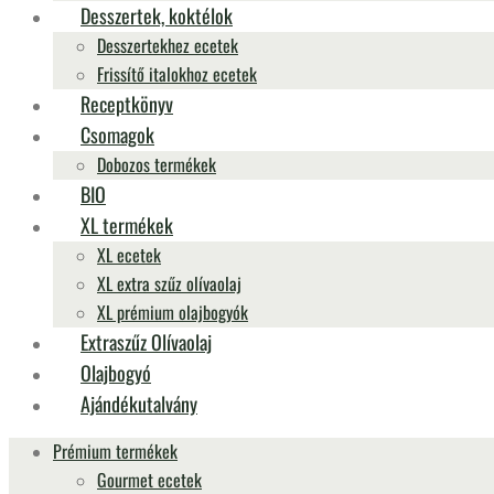
Desszertek, koktélok
Desszertekhez ecetek
Frissítő italokhoz ecetek
Receptkönyv
Csomagok
Dobozos termékek
BIO
XL termékek
XL ecetek
XL extra szűz olívaolaj
XL prémium olajbogyók
Extraszűz Olívaolaj
Olajbogyó
Ajándékutalvány
Prémium termékek
Gourmet ecetek