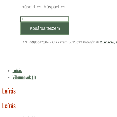
húsokhoz, húspáchoz
Tárkonyos
Fűszerecet
Kosárba teszem
1,5
L
XL ecetek
EAN:
5999564763627
Cikkszám
BCT3627
Kategóriák
,
-
Álló
tasakban
mennyiség
Leírás
Vélemények (1)
Leírás
Leírás