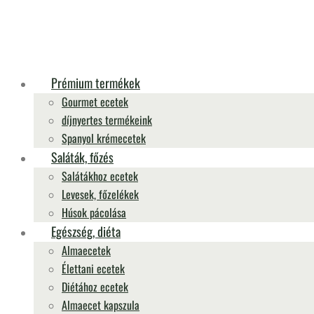
Prémium termékek
Gourmet ecetek
díjnyertes termékeink
Spanyol krémecetek
Saláták, főzés
Salátákhoz ecetek
Levesek, főzelékek
Húsok pácolása
Egészség, diéta
Almaecetek
Élettani ecetek
Diétához ecetek
Almaecet kapszula