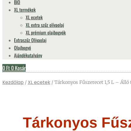
BIO
XL termékek
XL ecetek
XL extra szűz olívaolaj
XL prémium olajbogyók
Extraszűz Olívaolaj
Olajbogyó
Ajándékutalvány
0
Ft
0
Kosár
Kezdőlap
XL ecetek
/
/ Tárkonyos Fűszerecet 1,5 L – Álló
Tárkonyos Fűsze