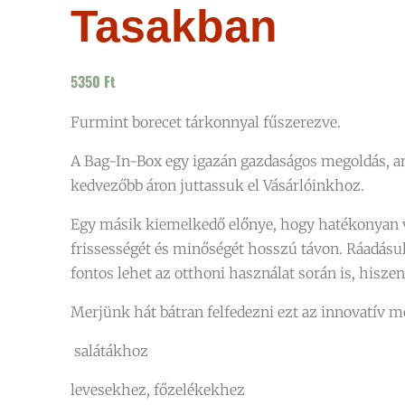
Tasakban
5350
Ft
Furmint borecet tárkonnyal fűszerezve.
A Bag-In-Box egy igazán gazdaságos megoldás, am
kedvezőbb áron juttassuk el Vásárlóinkhoz.
Egy másik kiemelkedő előnye, hogy hatékonyan vé
frissességét és minőségét hosszú távon. Ráadásu
fontos lehet az otthoni használat során is, hisz
Merjünk hát bátran felfedezni ezt az innovatív m
salátákhoz
levesekhez, főzelékekhez