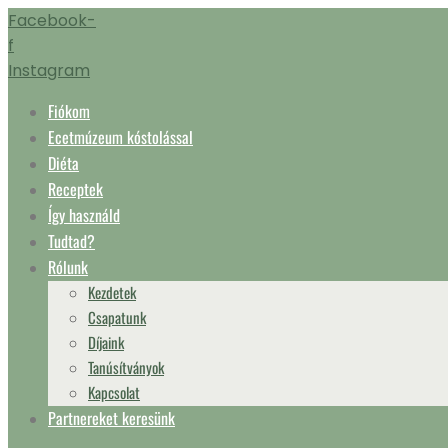
Ugrás
Facebook-
a
f
tartalomhoz
Instagram
Fiókom
Ecetmúzeum kóstolással
Diéta
Receptek
Így használd
Tudtad?
Rólunk
Kezdetek
Csapatunk
Díjaink
Tanúsítványok
Kapcsolat
Partnereket keresünk