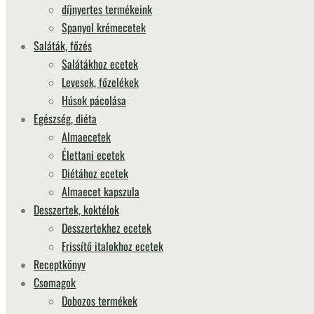
díjnyertes termékeink
Spanyol krémecetek
Saláták, főzés
Salátákhoz ecetek
Levesek, főzelékek
Húsok pácolása
Egészség, diéta
Almaecetek
Élettani ecetek
Diétához ecetek
Almaecet kapszula
Desszertek, koktélok
Desszertekhez ecetek
Frissítő italokhoz ecetek
Receptkönyv
Csomagok
Dobozos termékek