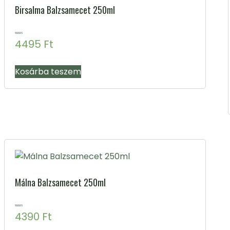
Birsalma Balzsamecet 250ml
Értékelés:
4495
Ft
4.84
/ 5
Kosárba teszem
Málna Balzsamecet 250ml
Értékelés:
4390
Ft
4.88
/ 5