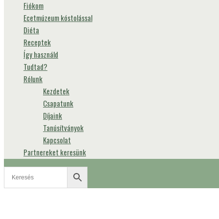
Fiókom
Ecetmúzeum kóstolással
Diéta
Receptek
Így használd
Tudtad?
Rólunk
Kezdetek
Csapatunk
Díjaink
Tanúsítványok
Kapcsolat
Partnereket keresünk