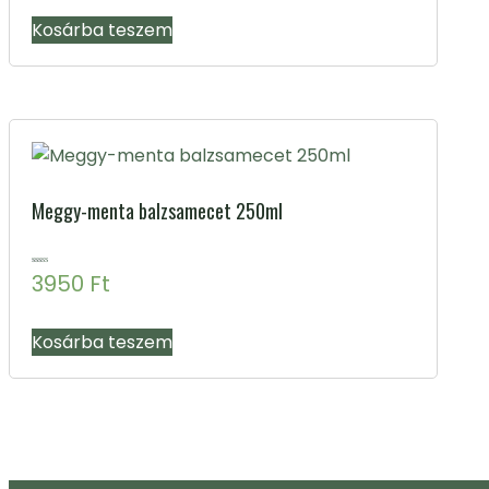
Kosárba teszem
Meggy-menta balzsamecet 250ml
Értékelés:
3950
Ft
4.91
/ 5
Kosárba teszem