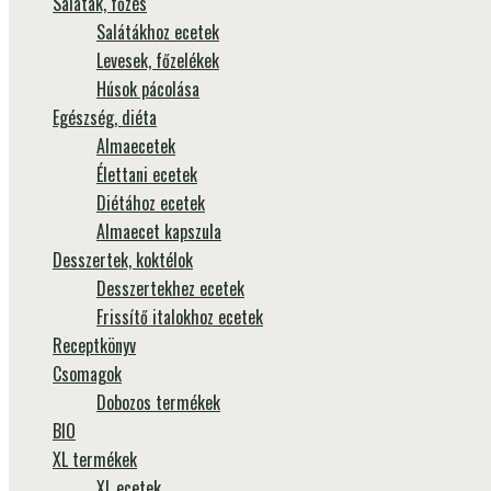
Saláták, főzés
Salátákhoz ecetek
Levesek, főzelékek
Húsok pácolása
Egészség, diéta
Almaecetek
Élettani ecetek
Diétához ecetek
Almaecet kapszula
Desszertek, koktélok
Desszertekhez ecetek
Frissítő italokhoz ecetek
Receptkönyv
Csomagok
Dobozos termékek
BIO
XL termékek
XL ecetek