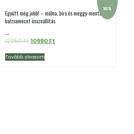
10%
Együtt még jobb! – málna, birs és meggy-menta
balzsamecet összeállítás
Értékelés:
Original
Current
12250
Ft
10990
Ft
5.00
/ 5
price
price
Tovább olvasom
was:
is:
12250 Ft.
10990 Ft.