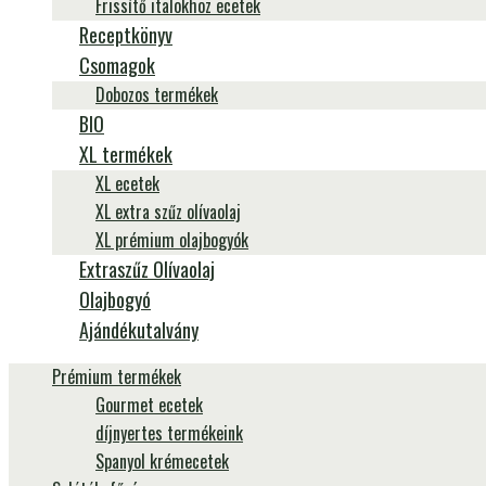
Frissítő italokhoz ecetek
Receptkönyv
Csomagok
Dobozos termékek
BIO
XL termékek
XL ecetek
XL extra szűz olívaolaj
XL prémium olajbogyók
Extraszűz Olívaolaj
Olajbogyó
Ajándékutalvány
Prémium termékek
Gourmet ecetek
díjnyertes termékeink
Spanyol krémecetek