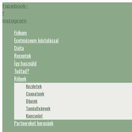
Ugrás
Facebook-
a
f
tartalomhoz
Instagram
Fiókom
Ecetmúzeum kóstolással
Diéta
Receptek
Így használd
Tudtad?
Rólunk
Kezdetek
Csapatunk
Díjaink
Tanúsítványok
Kapcsolat
Partnereket keresünk