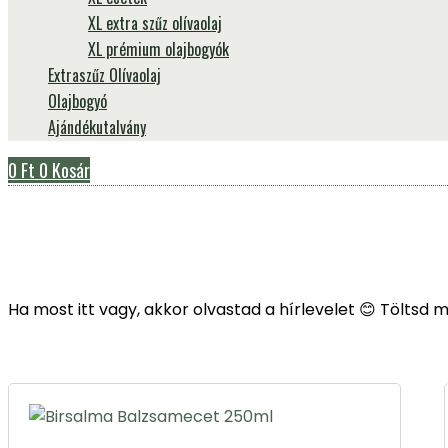
XL extra szűz olívaolaj
XL prémium olajbogyók
Extraszűz Olívaolaj
Olajbogyó
Ajándékutalvány
0
Ft
0
Kosár
Ha most itt vagy, akkor olvastad a hírlevelet 😊 Töltsd