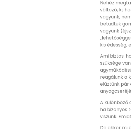
Nehéz megtal
változó, ki, 
vagyunk, nem
betudtuk gom
vagyunk (éjsz
„lehetőséggel
kis édesség, 
Ami biztos, 
szüksége van
agyműködésün
reagálunk a k
elűztünk pár 
anyagcseréjév
A különböző 
ha bizonyos 
viszünk. Emia
De akkor mi a