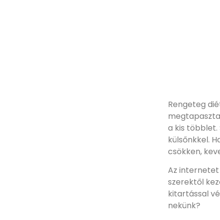
Rengeteg diét
megtapasztalt
a kis többlet
külsőnkkel. H
csökken, kev
Az internete
szerektől ke
kitartással v
nekünk?