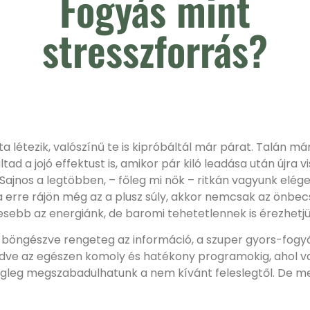
Fogyás mint
stresszforrás?
a létezik, valószínű te is kipróbáltál már párat. Talán má
ad a jojó effektust is, amikor pár kiló leadása után újra v
. Sajnos a legtöbben, – főleg mi nők – ritkán vagyunk elég
a erre rájön még az a plusz súly, akkor nemcsak az önbe
esebb az energiánk, de baromi tehetetlennek is érezhetj
t böngészve rengeteg az információ, a szuper gyors-fog
zdve az egészen komoly és hatékony programokig, ahol v
égleg megszabadulhatunk a nem kívánt feleslegtől. De me