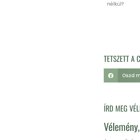
nélkül?
TETSZETT A 
Oszd m
ÍRD MEG VÉ
Vélemény,