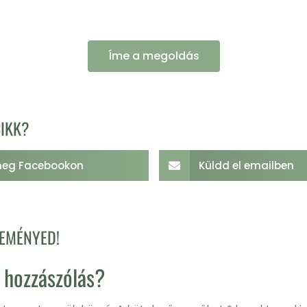
Íme a megoldás
CIKK?
eg Facebookon
Küldd el emailben
LEMÉNYED!
 hozzászólás?