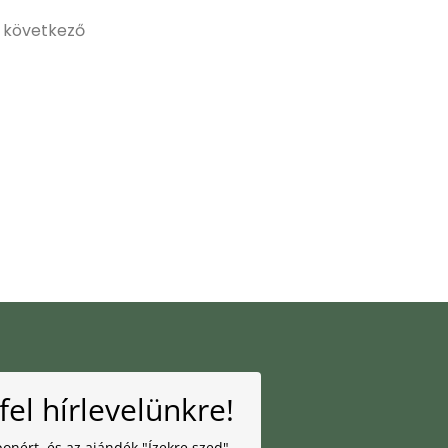
 következő
fel hírlevelünkre!
onért, és az ajándék "Ízekre szed"