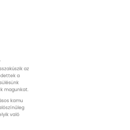
r
isszakúszik az
edettek a
csülésünk
ük magunkat.
yásos kamu
alószínűleg
lyik való