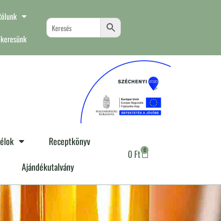
Rólunk
 keresünk
télok
Receptkönyv
0
0
Ft
Ajándékutalvány