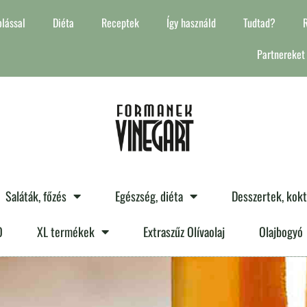
lással
Diéta
Receptek
Így használd
Tudtad?
Partnereket
Saláták, főzés
Egészség, diéta
Desszertek, kok
O
XL termékek
Extraszűz Olívaolaj
Olajbogyó