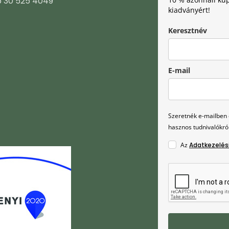
6 30 525 4049
kiadványért!
Keresztnév
E-mail
Szeretnék e-mailben é
hasznos tudnivalókról
Az
Adatkezelés