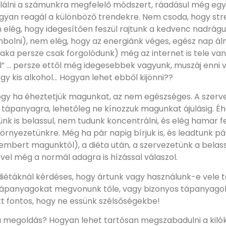
álni a számunkra megfelelő módszert, ráadásul még egy
hogyan reagál a különböző trendekre. Nem csoda, hogy st
 elég, hogy idegesítően feszül rajtunk a kedvenc nadrág
bolni), nem elég, hogy az energiánk véges, egész nap á
aka persze csak forgolódunk) még az internet is tele va
” … persze ettől még idegesebbek vagyunk, muszáj enni v
egy kis alkohol… Hogyan lehet ebből kijönni??
hogy ha éheztetjük magunkat, az nem egészséges. A szer
 tápanyagra, lehetőleg ne kínozzuk magunkat ájulásig. É
k is belassul, nem tudunk koncentrálni, és elég hamar f
örnyezetünkre. Még ha pár napig bírjuk is, és leadtunk pá
embert magunktól), a diéta után, a szervezetünk a belass
el még a normál adagra is hízással válaszol.
diétáknál kérdéses, hogy ártunk vagy használunk-e vele 
tápanyagokat megvonunk tőle, vagy bizonyos tápanyago
tt fontos, hogy ne essünk szélsőségekbe!
 megoldás? Hogyan lehet tartósan megszabadulni a kilókt