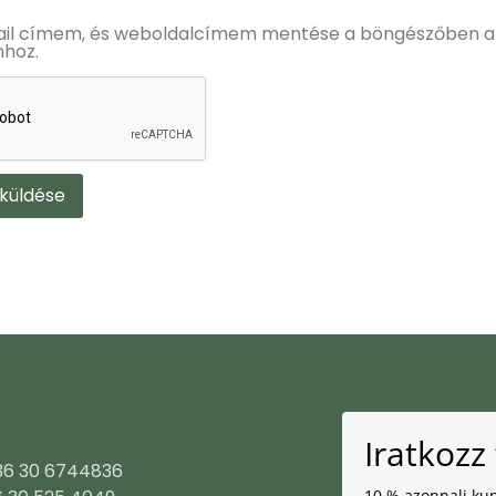
il címem, és weboldalcímem mentése a böngészőben a
hoz.
Iratkozz 
+36 30 6744836
10 % azonnali kup