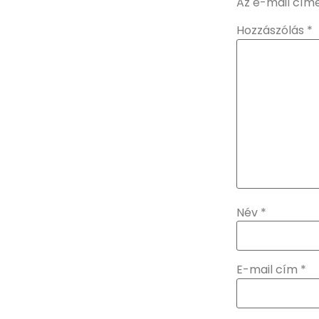
Az e-mail cím
Hozzászólás
*
Név
*
E-mail cím
*