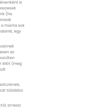
énenként is
resszesek
unk (ha
lmosak
n a marha sok
alamit, egy
vezetnek
hesen az
eszülten
r kilót (meg
ult
testünknek,
kat túlzásba
ól, stressz