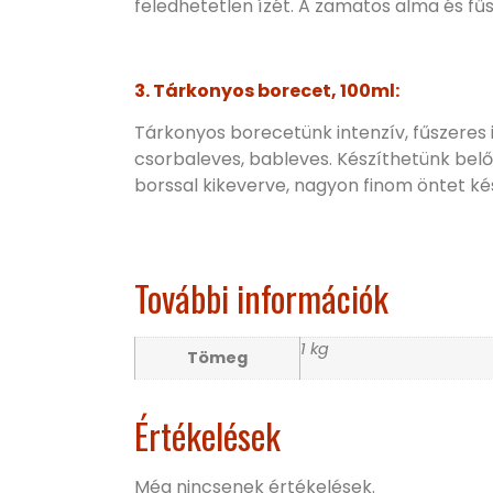
feledhetetlen ízét. A zamatos alma és fűs
3.
Tárkonyos borecet, 100ml:
Tárkonyos borecetünk intenzív, fűszeres i
csorbaleves, bableves. Készíthetünk belőle 
borssal kikeverve, nagyon finom öntet ké
További információk
1 kg
Tömeg
Értékelések
Még nincsenek értékelések.