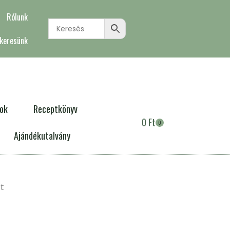
Rólunk
 keresünk
lok
Receptkönyv
0
Ft
0
Ajándékutalvány
t