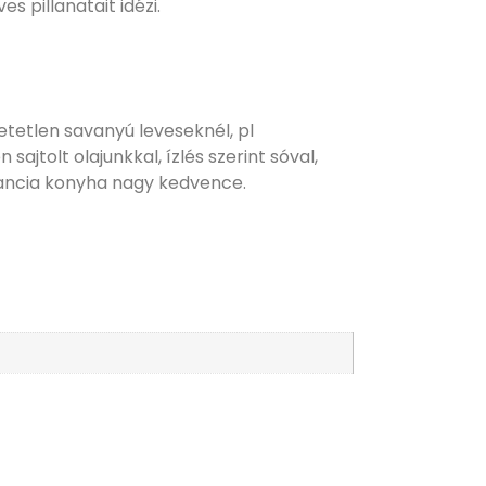
 pillanatait idézi.
etetlen savanyú leveseknél, pl
sajtolt olajunkkal, ízlés szerint sóval,
francia konyha nagy kedvence.