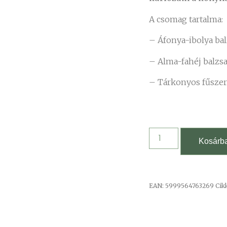
A csomag tartalma:
– Áfonya-ibolya ba
– Alma-fahéj balzs
– Tárkonyos fűszer
Kosárb
EAN:
5999564763269
Ci