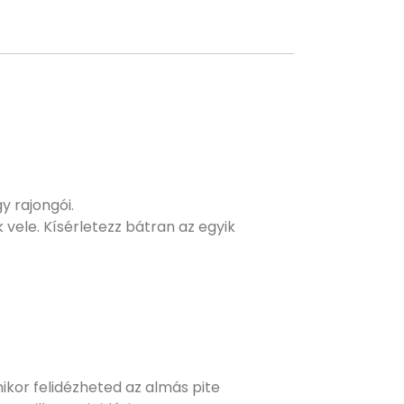
y rajongói.
vele. Kísérletezz bátran az egyik
kor felidézheted az almás pite