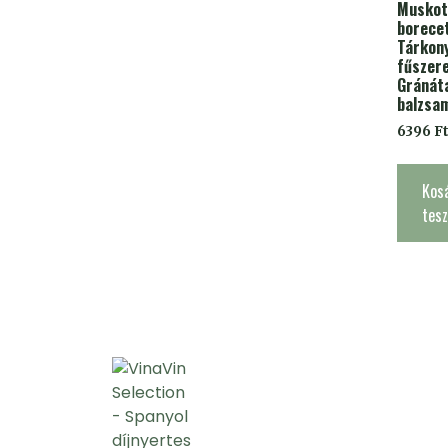
Muskot
borece
Tárkon
fűszer
Gránát
balzsa
6396
F
Kos
tes