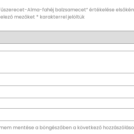
fűszerecet-Alma-fahéj balzsamecet” értékelése elsőkén
telező mezőket
*
karakterrel jelöltük
címem mentése a böngészőben a következő hozzászólás