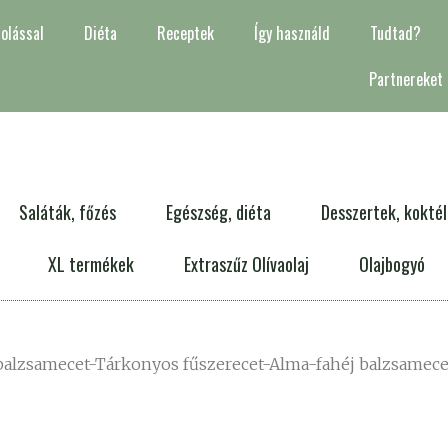
olással
Diéta
Receptek
Így használd
Tudtad?
Partnereket
Saláták, főzés
Egészség, diéta
Desszertek, kokté
XL termékek
Extraszűz Olívaolaj
Olajbogyó
balzsamecet-Tárkonyos fűszerecet-Alma-fahéj balzsamece