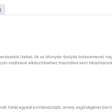
)
 merészebb ízeket, ők az áfonyás-ibolyás balzsamecet nag
gyan vadhúsok elkészítéséhez használva sem hibázhatunk 
dó fahéj egyedi kombinációját, amely segítségével bármi