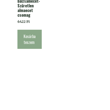
balzsamecet-
Szűretlen
almaecet
csomag
6422
Ft
Kosárba
teszem