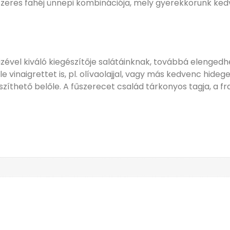
zeres fahéj ünnepi kombinációja, mely gyerekkorunk kedves
zével kiváló kiegészítője salátáinknak, továbbá elengedh
vinaigrettet is, pl. olívaolajjal, vagy más kedvenc hidegen 
szíthető belőle. A fűszerecet család tárkonyos tagja, a 