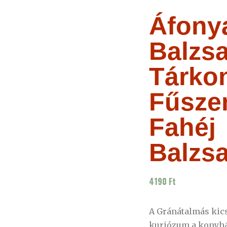
Áfony
Balzs
Tárko
Fűsze
Fahéj
Balzs
4190
Ft
A Gránátalmás kic
kuriózum a konyh