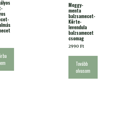
ályos
Meggy-
t-
menta
yos
balzsamecet-
ecet-
Körte-
almás
levendula
mecet
balzsamecet
csomag
t
2990
Ft
árba
zem
Tovább
olvasom