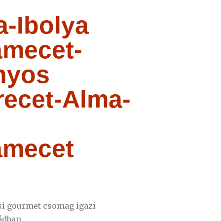
a-Ibolya
amecet-
nyos
recet-Alma-
amecet
si gourmet csomag igazi
ádban.