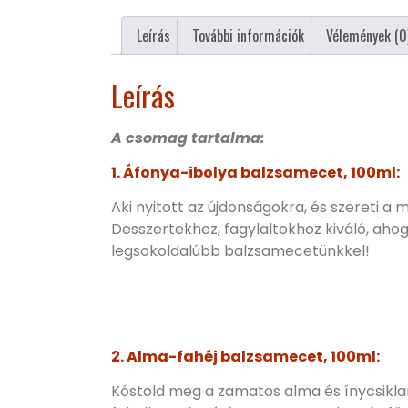
Leírás
További információk
Vélemények (0
Leírás
A csomag tartalma:
1. Áfonya-ibolya balzsamecet, 100ml:
Aki nyitott az újdonságokra, és szereti a
Desszertekhez, fagylaltokhoz kiváló, aho
legsokoldalúbb balzsamecetünkkel!
2. Alma-fahéj balzsamecet, 100ml:
Kóstold meg a zamatos alma és ínycsiklan