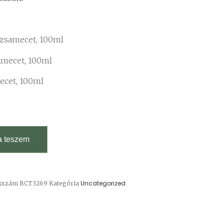
lzsamecet, 100ml
amecet, 100ml
ecet, 100ml
a teszem
Uncategorized
kkszám
BCT3269
Kategória