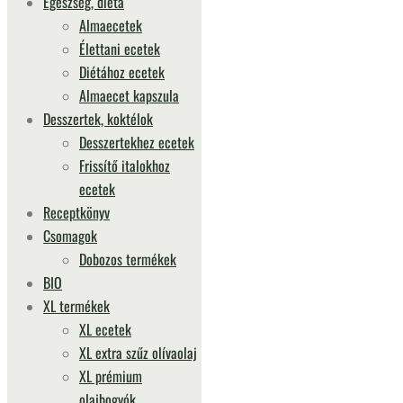
Egészség, diéta
Almaecetek
Élettani ecetek
Diétához ecetek
Almaecet kapszula
Desszertek, koktélok
Desszertekhez ecetek
Frissítő italokhoz
ecetek
Receptkönyv
Csomagok
Dobozos termékek
BIO
XL termékek
XL ecetek
XL extra szűz olívaolaj
XL prémium
olajbogyók