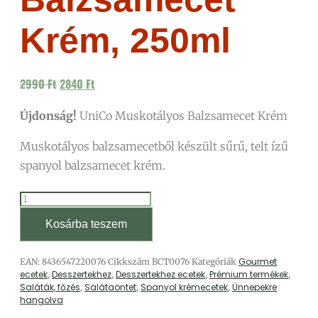
Krém, 250ml
Original
Current
2990
Ft
2840
Ft
price
price
Újdonság!
was:
UniCo Muskotályos Balzsamecet Krém
is:
2990 Ft.
2840 Ft.
Muskotályos balzsamecetből készült sűrű, telt ízű
spanyol balzsamecet krém.
UniCo
Muskotályos
Kosárba teszem
Balzsamecet
Krém,
Gourmet
EAN:
8436547220076
Cikkszám
BCT0076
Kategóriák
250ml
ecetek
Desszertekhez
Desszertekhez ecetek
Prémium termékek
,
,
,
,
mennyiség
Saláták, főzés
Salátaöntet
Spanyol krémecetek
Ünnepekre
,
,
,
hangolva