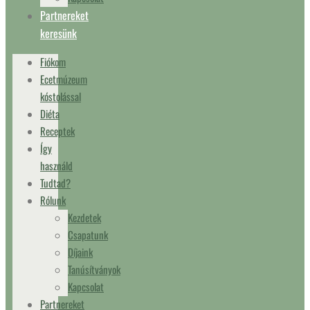
Partnereket
keresünk
Fiókom
Ecetmúzeum
kóstolással
Diéta
Receptek
Így
használd
Tudtad?
Rólunk
Kezdetek
Csapatunk
Díjaink
Tanúsítványok
Kapcsolat
Partnereket