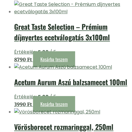
Great Taste Selection – Prémium
díjnyertes ecetválogatás 3x100ml
Értékelés:
5.00
/ 5
Kosárba teszem
8790
Ft
Acetum Aurum Aszú balzsamecet 100ml
Értékelés:
5.00
/ 5
Kosárba teszem
3990
Ft
Vörösborecet rozmaringgal, 250ml