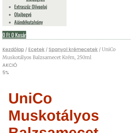
Extraszűz Olívaolaj
Olajbogyó
Ajándékutalvány
0
Ft
0
Kosár
Kezdőlap
Ecetek
Spanyol krémecetek
/
/
/ UniCo
Muskotályos Balzsamecet Krém, 250ml
AKCIÓ
5%
UniCo
Muskotályos
Balzsamecet