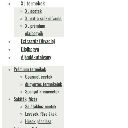
XL termékek
XL ecetek
XL extra szűz olívaolaj
XL prémium
olajbogyók
Extraszűz Olívaolaj
Olajbogyó
Ajándékutalvány
Prémium termékek
Gourmet ecetek
díjnyertes termékeink
Spanyol krémecetek
Saláták, főzés
Salátákhoz ecetek
Levesek, főzelékek
Húsok pácolása