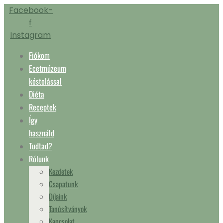
Ugrás
Facebook-
a
f
tartalomhoz
Instagram
Fiókom
Ecetmúzeum
kóstolással
Diéta
Receptek
Így
használd
Tudtad?
Rólunk
Kezdetek
Csapatunk
Díjaink
Tanúsítványok
Kapcsolat