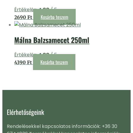
Értékelés:
4.88
/ 5
Kosárba teszem
2690
Ft
Málna Balzsamecet 250ml
Értékelés:
4.88
/ 5
Kosárba teszem
4390
Ft
Elérhetőségeink
Rendelésekkel kapcsolatos információk: +36 30