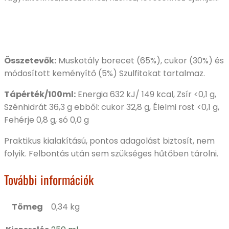
Összetevők:
Muskotály borecet (65%), cukor (30%) és
módosított keményítő (5%) Szulfitokat tartalmaz.
Tápérték/100ml:
Energia 632 kJ/ 149 kcal, Zsír <0,1 g,
Szénhidrát 36,3 g ebből: cukor 32,8 g, Élelmi rost <0,1 g,
Fehérje 0,8 g, só 0,0 g
Praktikus kialakítású, pontos adagolást biztosít, nem
folyik. Felbontás után sem szükséges hűtőben tárolni.
További információk
Tömeg
0,34 kg