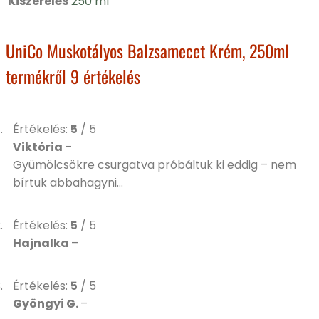
Kiszerelés
250 ml
UniCo Muskotályos Balzsamecet Krém, 250ml
termékről 9 értékelés
Értékelés:
5
/ 5
Viktória
–
Gyümölcsökre csurgatva próbáltuk ki eddig – nem
bírtuk abbahagyni…
Értékelés:
5
/ 5
Hajnalka
–
Értékelés:
5
/ 5
Gyöngyi G.
–