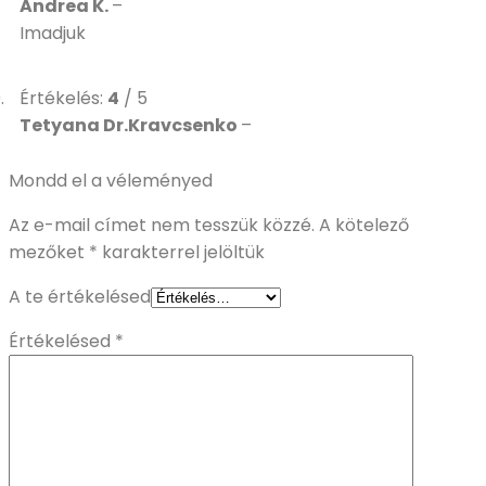
Andrea K.
–
Imadjuk
Értékelés:
4
/ 5
Tetyana Dr.Kravcsenko
–
Mondd el a véleményed
Az e-mail címet nem tesszük közzé.
A kötelező
mezőket
*
karakterrel jelöltük
A te értékelésed
Értékelésed
*