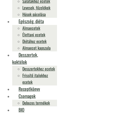
Salátákhoz ecetek
Levesek, főzelékek
Húsok pácolása
Egészség, diéta
Almaecetek
Élettani ecetek
Diétához ecetek
Almaecet kapszula
Desszertek,
koktélok
Desszertekhez ecetek
Frissítő italokhoz
ecetek
Receptkönyv
Csomagok
Dobozos termékek
BIO