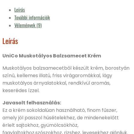
Leírás
További információk
Vélemények (9)
Leírás
UniCo Muskotályos Balzsamecet Krém
Muskotályos balzsamecetből készült krém, borostyán
színű, kellemes illatú, friss virágaromákkal, lágy
muskotályos árnyalatokkal, rendkívül aromás,
keserédes ízzel.
Javasolt felhasználás:
Ez a krém sokoldalúan használható, finom fűszer,
amely jól passzol húsételekhez, de mindenekelőtt
érlelt sajtokhoz, gyümölcsökhöz,
fagylaltokhoz,szószokhoz, rizshez, levesekhez ajánljuk.