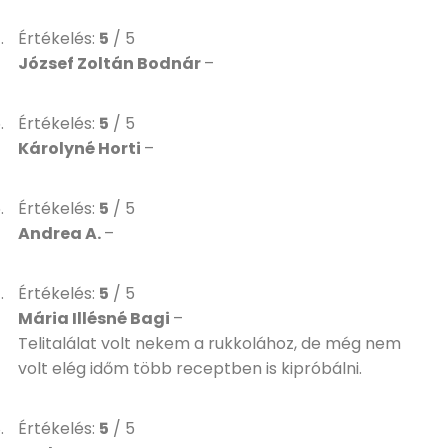
Értékelés:
5
/ 5
József Zoltán Bodnár
–
Értékelés:
5
/ 5
Károlyné Horti
–
Értékelés:
5
/ 5
Andrea A.
–
Értékelés:
5
/ 5
Mária Illésné Bagi
–
Telitalálat volt nekem a rukkolához, de még nem
volt elég időm több receptben is kipróbálni.
Értékelés:
5
/ 5