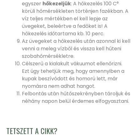
egyszer
hőkezeljük
:
A hőkezelés 100
C°
körüli hőmérsékleten történjen fazékban. A
víz teljes mértékben el kell lepje az
üvegeket, beleértve a fedőket is! A
hőkezelés időtartama kb. 10 perc.
Az üvegeket a hőkezelés után azonnal ki kell
venni a meleg vízből és vissza kell hűteni
szobahőmérsékletre.
Célszerű a kialakult vákuumot ellenőrizni.
Ezt úgy tehetjük meg, hogy amennyiben a
kupak beszívódott és homorú lett, már
nyomásra nem adhat hangot.
Felbontás után hűtőszekrényben tároljuk és
néhány napon belül érdemes elfogyasztani.
TETSZETT A CIKK?