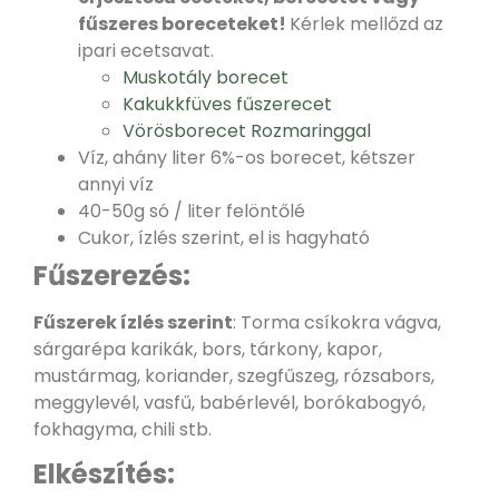
fűszeres boreceteket!
Kérlek mellőzd az
ipari ecetsavat.
Muskotály borecet
Kakukkfüves fűszerecet
Vörösborecet Rozmaringgal
Víz, ahány liter 6%-os borecet, kétszer
annyi víz
40-50g só / liter felöntőlé
Cukor, ízlés szerint, el is hagyható
Fűszerezés:
Fűszerek ízlés szerint
: Torma csíkokra vágva,
sárgarépa karikák, bors, tárkony, kapor,
mustármag, koriander, szegfűszeg, rózsabors,
meggylevél, vasfű, babérlevél, borókabogyó,
fokhagyma, chili stb.
Elkészítés: