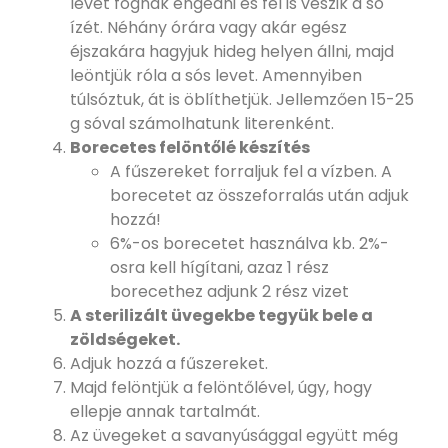
levet fognak engedni és fel is veszik a só
ízét. Néhány órára vagy akár egész
éjszakára hagyjuk hideg helyen állni, majd
leöntjük róla a sós levet. Amennyiben
túlsóztuk, át is öblíthetjük. Jellemzően 15-25
g sóval számolhatunk literenként.
Borecetes felöntőlé készítés
A fűszereket forraljuk fel a vízben. A
borecetet az összeforralás után adjuk
hozzá!
6%-os borecetet használva kb. 2%-
osra kell hígítani, azaz 1 rész
borecethez adjunk 2 rész vizet
A sterilizált üvegekbe tegyük bele a
zöldségeket.
Adjuk hozzá a fűszereket.
Majd felöntjük a felöntőlével, úgy, hogy
ellepje annak tartalmát.
Az üvegeket a savanyúsággal együtt még