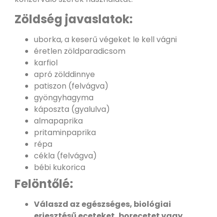
Zöldség javaslatok:
uborka, a keserű végeket le kell vágni
éretlen zöldparadicsom
karfiol
apró zölddinnye
patiszon (felvágva)
gyöngyhagyma
káposzta (gyalulva)
almapaprika
pritaminpaprika
répa
cékla (felvágva)
bébi kukorica
Felöntőlé:
Válaszd az egészséges, biológiai
erjesztésű eceteket, borecetet vagy