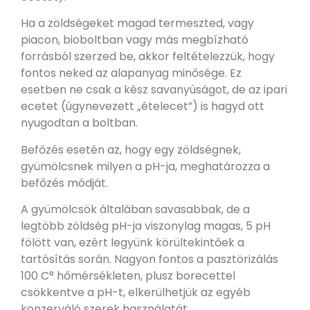
Ha a zöldségeket magad termeszted, vagy
piacon, bioboltban vagy más megbízható
forrásból szerzed be, akkor feltételezzük, hogy
fontos neked az alapanyag minősége. Ez
esetben ne csak a kész savanyúságot, de az ipari
ecetet (úgynevezett „ételecet”) is hagyd ott
nyugodtan a boltban.
Befőzés esetén az, hogy egy zöldségnek,
gyümölcsnek milyen a pH-ja, meghatározza a
befőzés módját.
A gyümölcsök általában savasabbak, de a
legtöbb zöldség pH-ja viszonylag magas, 5 pH
fölött van, ezért legyünk körültekintőek a
tartósítás során. Nagyon
fontos a pasztörizálás
100 C° hőmérsékleten, plusz borecettel
csökkentve a pH-t, elkerülhetjük az egyéb
konzerváló szerek használatát.