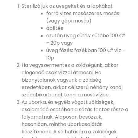
Sterilizáljuk az üvegeket és a lapkákat:
forró vizes mosószeres mosás
(vagy gépi mosás)
öblítés
ezután üveg sütés: sütőbe 100 C°
– 20p vagy
üveg főzés: fazékban 100 C° víz –
10p
Ha vegyszermentes a zöldségünk, akkor
elegendő csak vízzel átmosni. Ha
bizonytalanok vagyunk a zöldség
eredetében, akkor célszerű néhány kanál
szódabikarbonát tenni a mosóvízbe.
Az uborka, és egyéb vágott zöldségek,
csalamádé esetében a sózás fontos része a
folyamatnak. Alaposan besózzuk,
hasonlóan, mintha uborkasalátát
készítenénk. A só hatására a zöldségek