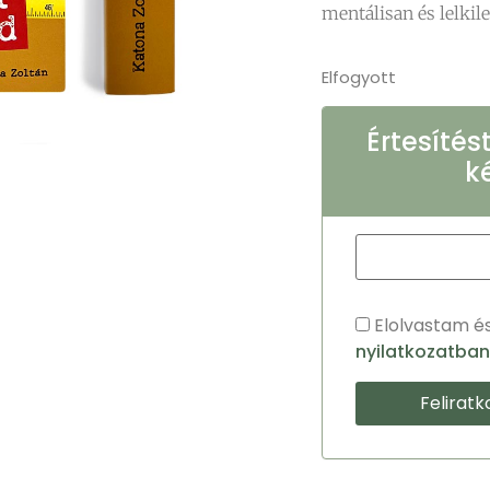
mentálisan és lelkil
Elfogyott
Értesítés
k
Elolvastam é
nyilatkozatban