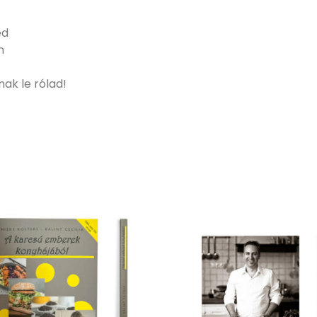
ed
n
nak le rólad!