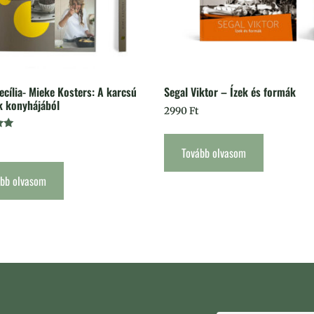
ecília- Mieke Kosters: A karcsú
Segal Viktor – Ízek és formák
 konyhájából
2990
Ft
és:
Tovább olvasom
ább olvasom