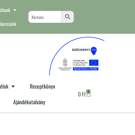
Rólunk
 keresünk
télok
Receptkönyv
0
0
Ft
Ajándékutalvány