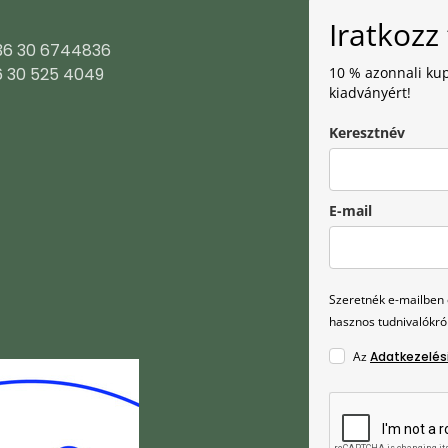
Iratkozz 
+36 30 6744836
6 30 525 4049
10 % azonnali kup
kiadványért!
Keresztnév
E-mail
Szeretnék e-mailben é
hasznos tudnivalókról
Az
Adatkezelés