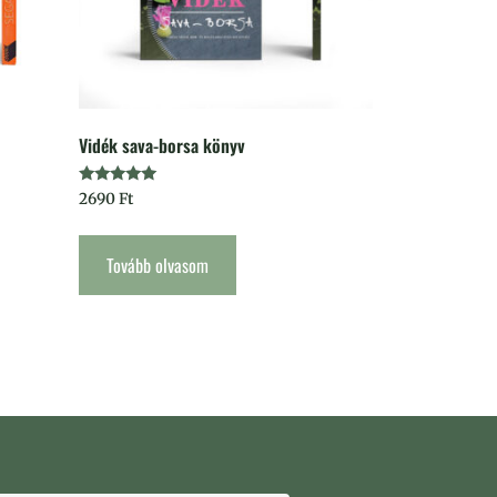
Vidék sava-borsa könyv
Értékelés:
2690
Ft
5.00
/ 5
Tovább olvasom