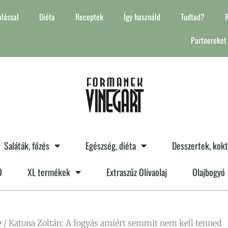
lással
Diéta
Receptek
Így használd
Tudtad?
Partnereket
Saláták, főzés
Egészség, diéta
Desszertek, kok
O
XL termékek
Extraszűz Olívaolaj
Olajbogyó
v
/ Katona Zoltán: A fogyás amiért semmit nem kell tenned