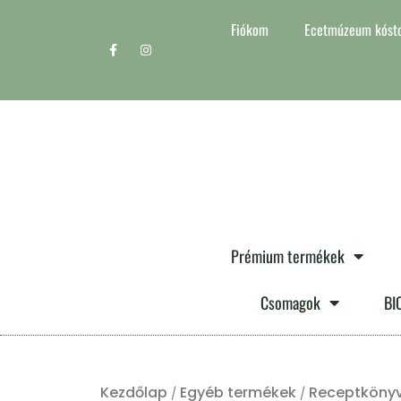
Fiókom
Ecetmúzeum kósto
Prémium termékek
Csomagok
BI
Kezdőlap
Egyéb termékek
Receptköny
/
/