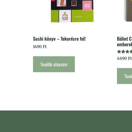
Sushi könyv – Tekerésre fel!
Bálint C
emberek
1490
Ft
Értékel
4690
Ft
5.00
Tovább olvasom
/ 5
Tov