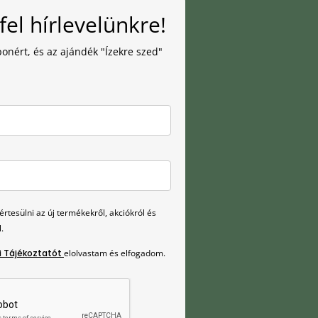
fel hírlevelünkre!
onért, és az ajándék "Ízekre szed"
rtesülni az új termékekről, akciókról és
.
i Tájékoztatót
elolvastam és elfogadom.