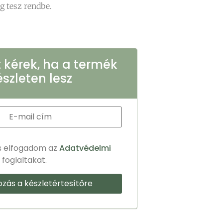
eg tesz rendbe.
t kérek, ha a termék
észleten lesz
s elfogadom az
Adatvédelmi
foglaltakat.