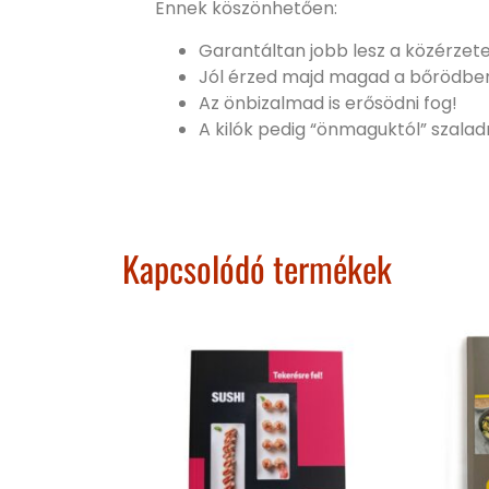
Ennek köszönhetően:
Garantáltan jobb lesz a közérzet
Jól érzed majd magad a bőrödbe
Az önbizalmad is erősödni fog!
A kilók pedig “önmaguktól” szalad
Kapcsolódó termékek