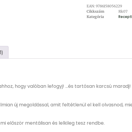
EAN:
9786158056229
Cikkszám
Rk07
Recept
Kategória
1)
hhoz, hogy valóban lefogyj! …és tartósan karcsú maradj! 
lmian új megoldással, amit feltétlenül el kell olvasnod, m
mi először mentálisan és lelkileg tesz rendbe.