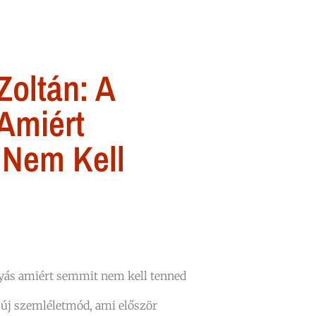
Zoltán: A
Amiért
 Nem Kell
gyás amiért semmit nem kell tenned
 új szemléletmód, ami először