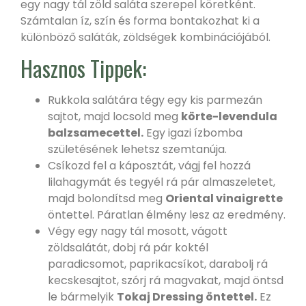
egy nagy tál zöld saláta szerepel köretként.
Számtalan íz, szín és forma bontakozhat ki a
különböző saláták, zöldségek kombinációjából.
Hasznos Tippek:
Rukkola salátára tégy egy kis parmezán
sajtot, majd locsold meg
körte-levendula
balzsamecettel.
Egy igazi ízbomba
születésének lehetsz szemtanúja.
Csíkozd fel a káposztát, vágj fel hozzá
lilahagymát és tegyél rá pár almaszeletet,
majd bolondítsd meg
Oriental vinaigrette
öntettel. Páratlan élmény lesz az eredmény.
Végy egy nagy tál mosott, vágott
zöldsalátát, dobj rá pár koktél
paradicsomot, paprikacsíkot, darabolj rá
kecskesajtot, szórj rá magvakat, majd öntsd
le bármelyik
Tokaj Dressing öntettel.
Ez