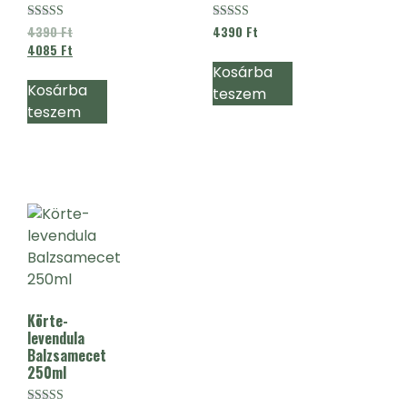
Értékelés:
Értékelés:
4390
Ft
4390
Ft
4.90
4.88
4085
Ft
/ 5
/ 5
Kosárba
Kosárba
teszem
teszem
Körte-
levendula
Balzsamecet
250ml