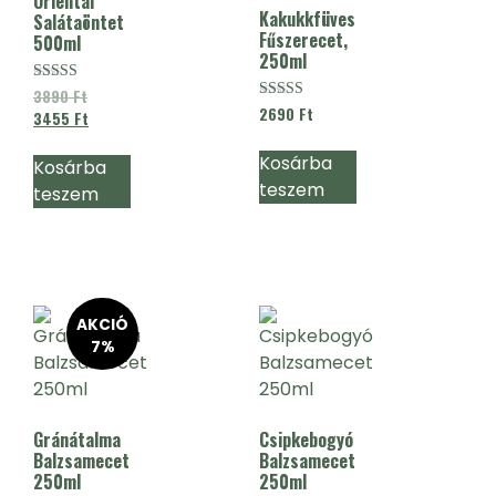
Oriental
Kakukkfüves
Salátaöntet
Fűszerecet,
500ml
250ml
Értékelés:
3890
Ft
4.67
Értékelés:
2690
Ft
3455
Ft
/ 5
4.91
/ 5
Kosárba
Kosárba
teszem
teszem
AKCIÓ
7%
Gránátalma
Csipkebogyó
Balzsamecet
Balzsamecet
250ml
250ml