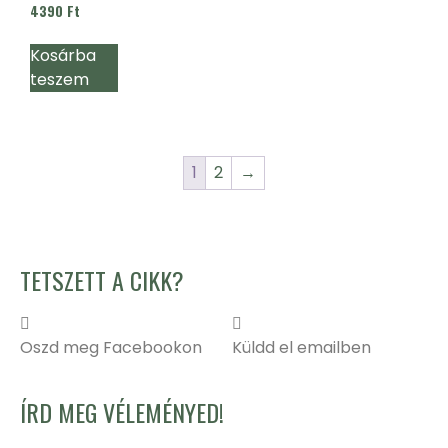
Értékelés:
4390
Ft
5.00
/ 5
Kosárba
teszem
1
2
→
TETSZETT A CIKK?
Oszd meg Facebookon
Küldd el emailben
ÍRD MEG VÉLEMÉNYED!