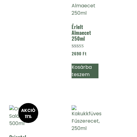
Érlelt
Almaecet
250ml
Értékelés:
2690
Ft
5.00
/ 5
Kosárba
teszem
AKCIÓ
11%