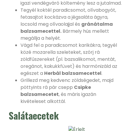
igazi vendégváró költemény lesz a jutalmad.
Tegyél koktél paradicsomot, olívabogyót,
fetasajtot kockázva a jégsaláta ágyra,
locsold meg olívaolajjal és
gránátalma
balzsamecettel.
Bármely hús mellett
megállja a helyét.
Vágd fel a paradicsomot karikákra, tegyél
közé mozarella szeleteket, szórj rá
zöldfűszereket (pl. bazsalikomot, mentát,
oregánot, kakukkfüvet) és harmónizáld az
egészet a
Herbál balzsamecettel
.
Grillezd meg kedvenc zöldségedet, majd
pöttyints rá pár csepp
Csipke
balzsamecetet
, és máris igazán
kivételeset alkottál.
Salátaecetek